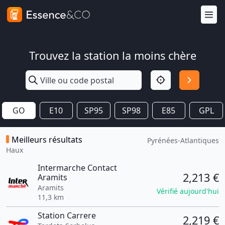
Trouvez la station la moins chère
GO
E10
SP95
SP98
E85
GPL
Meilleurs résultats
Pyrénées-Atlantiques
Haux
Intermarche Contact
2,213 €
Aramits
Aramits
Vérifié aujourd'hui
11,3 km
Station Carrere
2,219 €