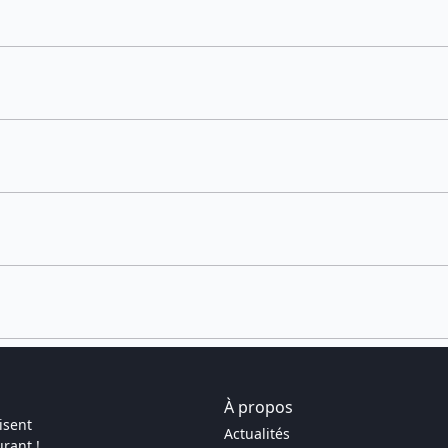
À propos
isent
Actualités
rant !