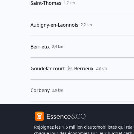
Saint-Thomas
1,7 km
Aubigny-en-Laonnois
2,2 km
Berrieux
2,4 km
Goudelancourt-lès-Berrieux
2,8 km
Corbeny
2,9 km
Rejoignez les 1,5 million d'automobilistes qui réal
chaque jour des économies sur leur budget carbu