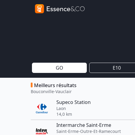
GO
E10
Meilleurs résultats
Bouconville-Vauclair
Supeco Station
Laon
14,0 km
Intermarche Saint-Erme
Saint-Erme-Outre-Et-Ramecourt