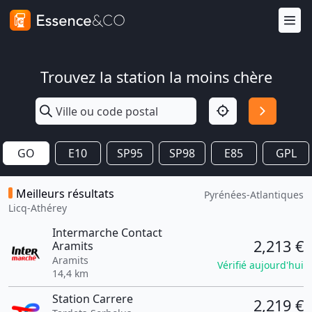
Trouvez la station la moins chère
GO
E10
SP95
SP98
E85
GPL
Meilleurs résultats
Pyrénées-Atlantiques
Licq-Athérey
Intermarche Contact
2,213 €
Aramits
Aramits
Vérifié aujourd'hui
14,4 km
Station Carrere
2,219 €