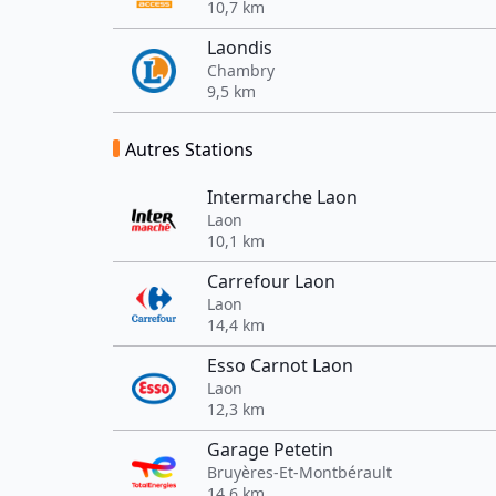
10,7 km
Laondis
Chambry
9,5 km
Autres Stations
Intermarche Laon
Laon
10,1 km
Carrefour Laon
Laon
14,4 km
Esso Carnot Laon
Laon
12,3 km
Garage Petetin
Bruyères-Et-Montbérault
14,6 km