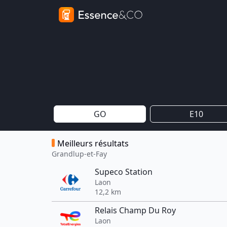
GO
E10
Meilleurs résultats
Grandlup-et-Fay
Supeco Station
Laon
12,2 km
Relais Champ Du Roy
Laon