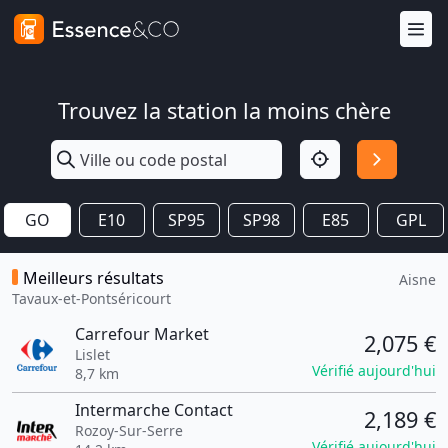
Trouvez la station la moins chère
GO
E10
SP95
SP98
E85
GPL
Meilleurs résultats
Aisne
Tavaux-et-Pontséricourt
Carrefour Market
2,075 €
Lislet
Vérifié aujourd'hui
8,7 km
Intermarche Contact
2,189 €
Rozoy-Sur-Serre
Vérifié aujourd'hui