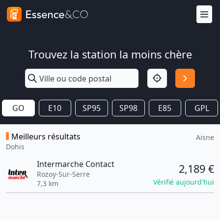
Trouvez la station la moins chère
GO
E10
SP95
SP98
E85
GPL
Meilleurs résultats
Aisne
Dohis
Intermarche Contact
2,189 €
Rozoy-Sur-Serre
Vérifié aujourd'hui
7,3 km