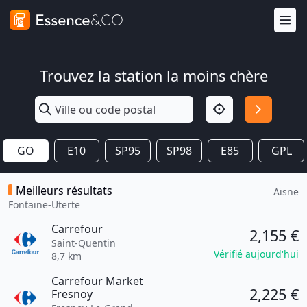
Trouvez la station la moins chère
GO
E10
SP95
SP98
E85
GPL
Meilleurs résultats
Aisne
Fontaine-Uterte
Carrefour
2,155 €
Saint-Quentin
Vérifié aujourd'hui
8,7 km
Carrefour Market
2,225 €
Fresnoy