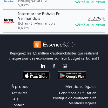
Fresnoy-Le-Grand
Vérifié aujourd'hui
5,8 km
Intermarche Bohain-En-
2,225 €
Vermandois
Bohain-En-Vermandois
Vérifié aujourd'hui
8,6 km
Rejoignez les 1,5 million d'automobilistes qui réalisent
chaque jour des économies sur leur budget carburant !
À propos
Mentions légales
Actualités
Conditions d'utilisation
Politique de confidentialité
FAQ
Mentions légales
Contact