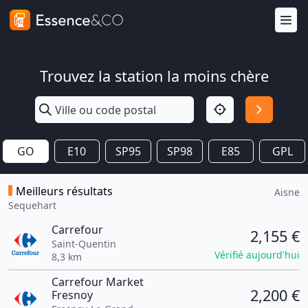
Trouvez la station la moins chère
GO
E10
SP95
SP98
E85
GPL
Meilleurs résultats
Aisne
Sequehart
Carrefour
2,155 €
Saint-Quentin
Vérifié aujourd'hui
8,3 km
Carrefour Market
2,200 €
Fresnoy