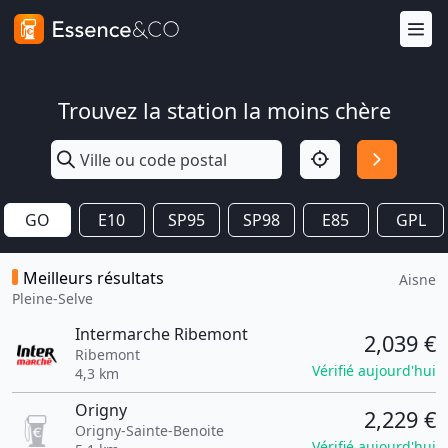
Trouvez la station la moins chère
GO
E10
SP95
SP98
E85
GPL
Meilleurs résultats
Aisne
Pleine-Selve
Intermarche Ribemont
2,039 €
Ribemont
Vérifié aujourd'hui
4,3 km
Origny
2,229 €
Origny-Sainte-Benoite
Vérifié aujourd'hui