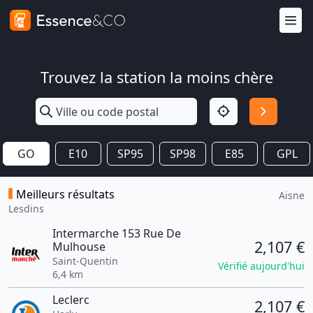
Trouvez la station la moins chère
GO
E10
SP95
SP98
E85
GPL
Meilleurs résultats
Aisne
Lesdins
Intermarche 153 Rue De
2,107 €
Mulhouse
Saint-Quentin
Vérifié aujourd'hui
6,4 km
Leclerc
2,107 €