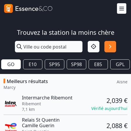
Trouvez la station la moins chère
GO
E10
SP95
SP98
E85
GPL
Meilleurs résultats
Aisne
Marcy
Intermarche Ribemont
2,039 €
Ribemont
Vérifié aujourd'hui
7,1 km
Relais St Quentin
2,088 €
Camille Guerin