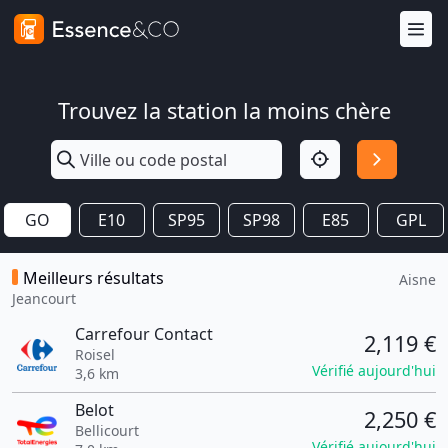
Trouvez la station la moins chère
GO
E10
SP95
SP98
E85
GPL
Meilleurs résultats
Aisne
Jeancourt
Carrefour Contact
2,119 €
Roisel
Vérifié aujourd'hui
3,6 km
Belot
2,250 €
Bellicourt
Vérifié aujourd'hui