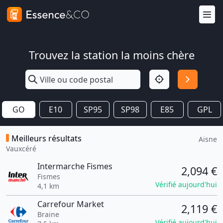
Trouvez la station la moins chère
GO
E10
SP95
SP98
E85
GPL
Meilleurs résultats
Aisne
Vauxcéré
Intermarche Fismes
2,094 €
Fismes
Vérifié aujourd'hui
4,1 km
Carrefour Market
2,119 €
Braine
Vérifié aujourd'hui