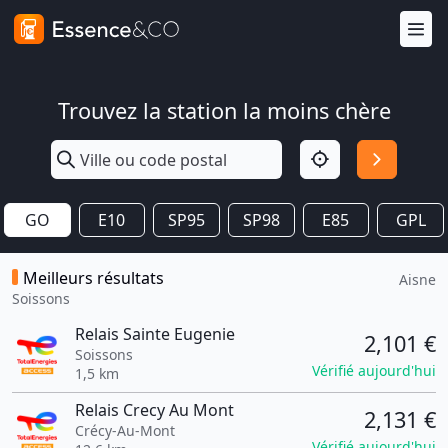
Trouvez la station la moins chère
GO
E10
SP95
SP98
E85
GPL
Meilleurs résultats
Aisne
Soissons
Relais Sainte Eugenie
2,101 €
Soissons
Vérifié aujourd'hui
1,5 km
Relais Crecy Au Mont
2,131 €
Crécy-Au-Mont
Vérifié aujourd'hui