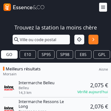
Trouvez la station la moins chère
GO
E10
SP95
SP98
E85
GPL
Meilleurs résultats
Aisne
Morsain
Intermarche Belleu
2,075 €
Belleu
Vérifié aujourd'hui
14,3 km
Intermarche Ressons Le
2,076 €
Long