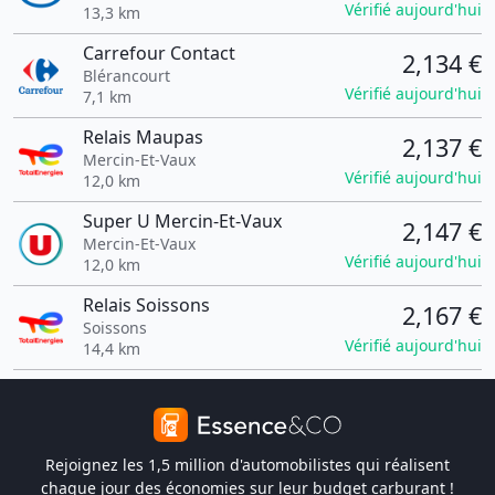
Vérifié aujourd'hui
13,3 km
Carrefour Contact
2,134 €
Blérancourt
Vérifié aujourd'hui
7,1 km
Relais Maupas
2,137 €
Mercin-Et-Vaux
Vérifié aujourd'hui
12,0 km
Super U Mercin-Et-Vaux
2,147 €
Mercin-Et-Vaux
Vérifié aujourd'hui
12,0 km
Relais Soissons
2,167 €
Soissons
Vérifié aujourd'hui
14,4 km
Rejoignez les 1,5 million d'automobilistes qui réalisent
chaque jour des économies sur leur budget carburant !