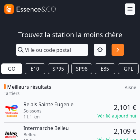
Trouvez la station la moins chère
GO
E10
SP95
SP98
E85
GPL
Meilleurs résultats
Aisne
Tartiers
Relais Sainte Eugenie
2,101 €
Soissons
Vérifié aujourd'hui
11,1 km
Intermarche Belleu
2,109 €
Belleu
Vérifié aujourd'hui