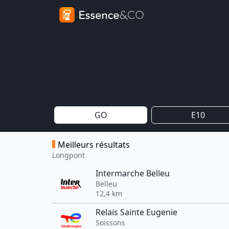
GO
E10
Meilleurs résultats
Longpont
Intermarche Belleu
Belleu
12,4 km
Relais Sainte Eugenie
Soissons