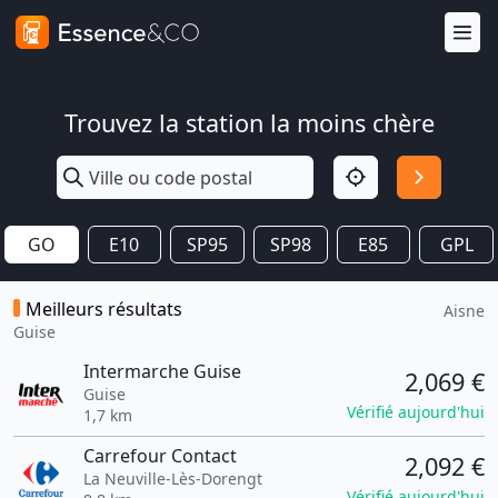
Trouvez la station la moins chère
GO
E10
SP95
SP98
E85
GPL
Meilleurs résultats
Aisne
Guise
Intermarche Guise
2,069 €
Guise
Vérifié aujourd'hui
1,7 km
Carrefour Contact
2,092 €
La Neuville-Lès-Dorengt
Vérifié aujourd'hui