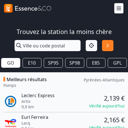
Trouvez la station la moins chère
GO
E10
SP95
SP98
E85
GPL
Meilleurs résultats
Pyrénées-Atlantiques
Pomps
Leclerc Express
2,139 €
Artix
Vérifié aujourd'hui
9,9 km
Eurl Ferreira
2,165 €
Lacq
Vérifié aujourd'hui