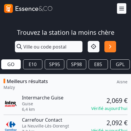
Trouvez la station la moins chère
GO
E10
SP95
SP98
E85
GPL
Meilleurs résultats
Aisne
Malzy
Intermarche Guise
2,069 €
Guise
Vérifié aujourd'hui
6,4 km
Carrefour Contact
2,092 €
La Neuville-Lès-Dorengt
Vérifié aujourd'hui