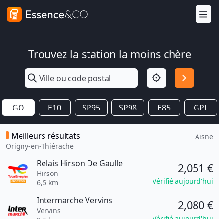
Trouvez la station la moins chère
GO
E10
SP95
SP98
E85
GPL
Meilleurs résultats
Aisne
Origny-en-Thiérache
Relais Hirson De Gaulle
2,051 €
Hirson
Vérifié aujourd'hui
6,5 km
Intermarche Vervins
2,080 €
Vervins
Vérifié aujourd'hui