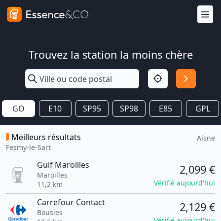
Trouvez la station la moins chère
GO
E10
SP95
SP98
E85
GPL
Meilleurs résultats
Aisne
Fesmy-le-Sart
Gulf Maroilles
2,099 €
Maroilles
Vérifié aujourd'hui
11,2 km
Carrefour Contact
2,129 €
Bousies
Vérifié aujourd'hui