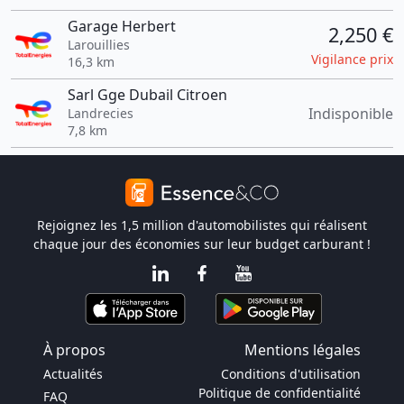
Garage Herbert
2,250 €
Larouillies
Vigilance prix
16,3 km
Sarl Gge Dubail Citroen
Indisponible
Landrecies
7,8 km
Rejoignez les 1,5 million d'automobilistes qui réalisent
chaque jour des économies sur leur budget carburant !
À propos
Mentions légales
Actualités
Conditions d'utilisation
Politique de confidentialité
FAQ