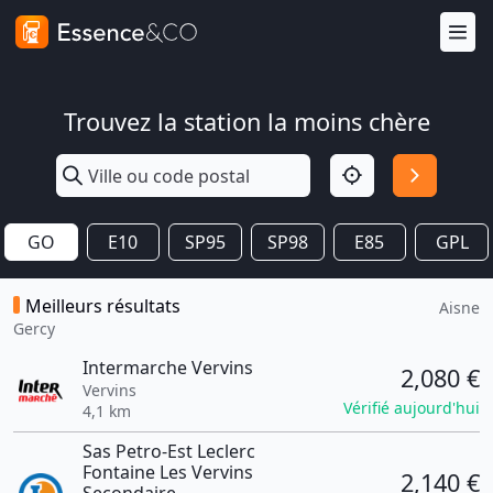
Trouvez la station la moins chère
GO
E10
SP95
SP98
E85
GPL
Meilleurs résultats
Aisne
Gercy
Intermarche Vervins
2,080 €
Vervins
Vérifié aujourd'hui
4,1 km
Sas Petro-Est Leclerc
Fontaine Les Vervins
2,140 €