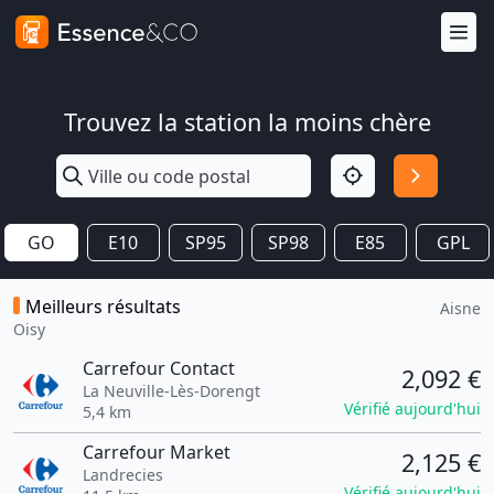
Trouvez la station la moins chère
GO
E10
SP95
SP98
E85
GPL
Meilleurs résultats
Aisne
Oisy
Carrefour Contact
2,092 €
La Neuville-Lès-Dorengt
Vérifié aujourd'hui
5,4 km
Carrefour Market
2,125 €
Landrecies
Vérifié aujourd'hui