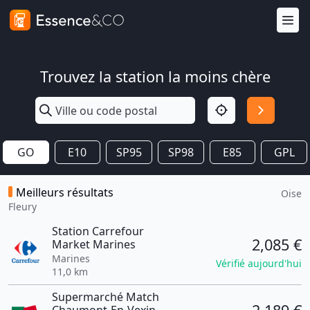
Trouvez la station la moins chère
GO
E10
SP95
SP98
E85
GPL
Meilleurs résultats
Oise
Fleury
Station Carrefour
2,085 €
Market Marines
Marines
Vérifié aujourd'hui
11,0 km
Supermarché Match