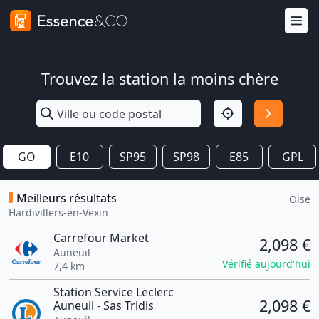
Trouvez la station la moins chère
GO
E10
SP95
SP98
E85
GPL
Meilleurs résultats
Oise
Hardivillers-en-Vexin
Carrefour Market
2,098 €
Auneuil
Vérifié aujourd'hui
7,4 km
Station Service Leclerc
2,098 €
Auneuil - Sas Tridis