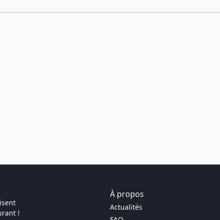
À propos
isent
Actualités
rant !
FAQ