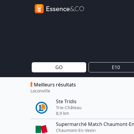
GO
E10
Meilleurs résultats
Loconville
Ste Tridis
Trie-Château
8,9 km
Supermarché Match Chaumont-En
Chaumont-En-Vexin