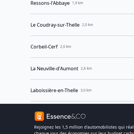
Ressons-l'Abbaye
1,9 km
Le Coudray-sur-Thelle
2,0 km
Corbeil-Cerf
2,0 km
La Neuville-d'Aumont
2,6 km
Laboissière-en-Thelle
3,0 km
Rejoignez les 1,5 million d'automobilistes qui réal
chaque jour des économies sur leur budget carbu