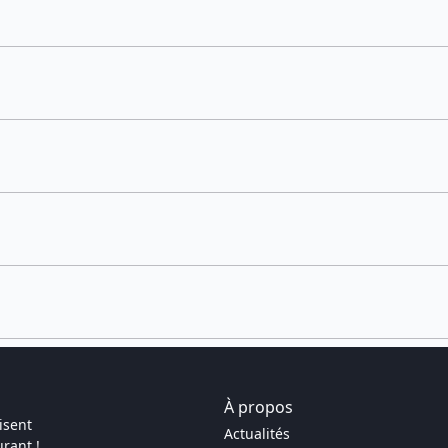
À propos
isent
Actualités
rant !