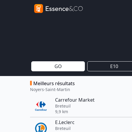
GO
E10
Meilleurs résultats
Noyers-Saint-Martin
Carrefour Market
Breteuil
9,9 km
E.Leclerc
Breteuil