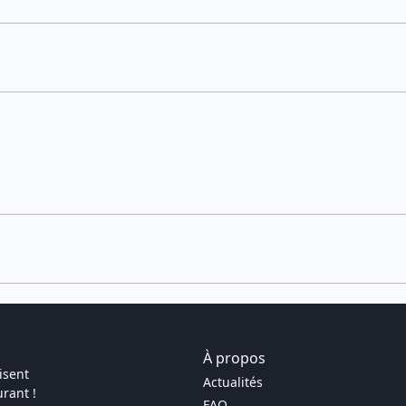
À propos
isent
Actualités
rant !
FAQ