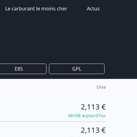
Le carburant le moins cher
Actus
E85
GPL
Oise
2,113 €
Vérifié aujourd'hui
2,113 €