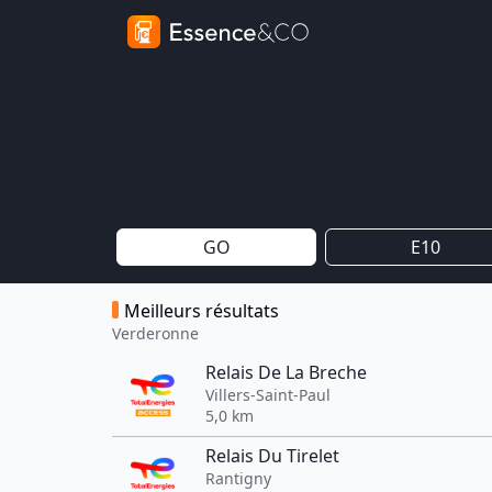
GO
E10
Meilleurs résultats
Verderonne
Relais De La Breche
Villers-Saint-Paul
5,0 km
Relais Du Tirelet
Rantigny