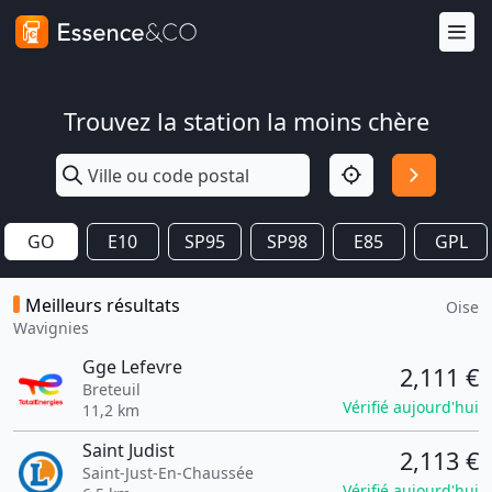
Trouvez la station la moins chère
GO
E10
SP95
SP98
E85
GPL
Meilleurs résultats
Oise
Wavignies
Gge Lefevre
2,111 €
Breteuil
Vérifié aujourd'hui
11,2 km
Saint Judist
2,113 €
Saint-Just-En-Chaussée
Vérifié aujourd'hui