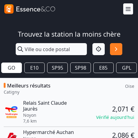
Trouvez la station la moins chère
GO
E10
SP95
SP98
E85
GPL
Meilleurs résultats
Oise
Catigny
Relais Saint Claude
2,071 €
Jaurès
Noyon
Vérifié aujourd'hui
7,6 km
Hypermarché Auchan
2,086 €