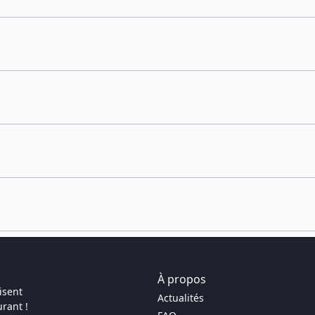
À propos
isent
Actualités
rant !