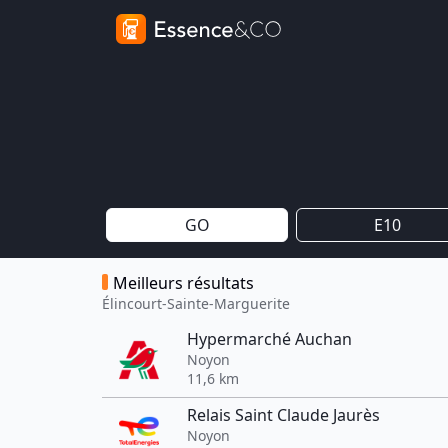
GO
E10
Meilleurs résultats
Élincourt-Sainte-Marguerite
Hypermarché Auchan
Noyon
11,6 km
Relais Saint Claude Jaurès
Noyon