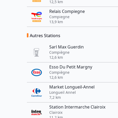
12,5 km
Relais Compiegne
Compiegne
13,9 km
Autres Stations
Sarl Max Guerdin
Compiègne
12,6 km
Esso Du Petit Margny
Compiègne
12,6 km
Market Longueil-Annel
Longueil Annel
7,2 km
Station Intermarche Clairoix
Clairoix
11,2 km