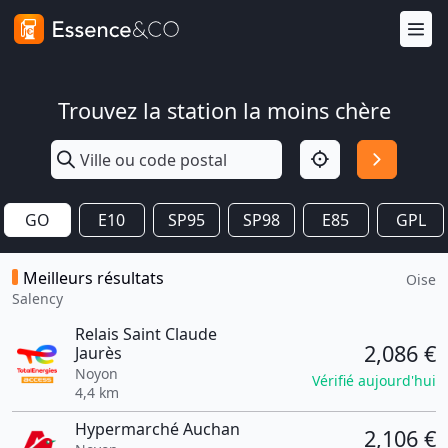
Trouvez la station la moins chère
GO
E10
SP95
SP98
E85
GPL
Meilleurs résultats
Oise
Salency
Relais Saint Claude
2,086 €
Jaurès
Noyon
Vérifié aujourd'hui
4,4 km
Hypermarché Auchan
2,106 €