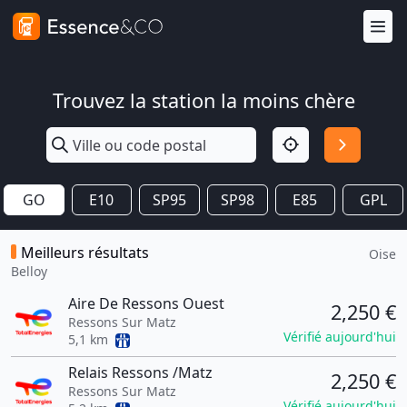
Trouvez la station la moins chère
GO
E10
SP95
SP98
E85
GPL
Meilleurs résultats
Oise
Belloy
Aire De Ressons Ouest
2,250 €
Ressons Sur Matz
Vérifié aujourd'hui
5,1 km
Relais Ressons /Matz
2,250 €
Ressons Sur Matz
Vérifié aujourd'hui