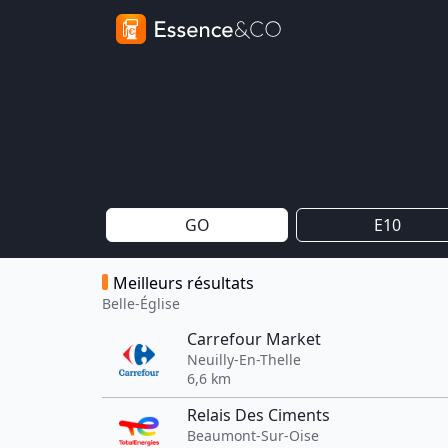
GO
E10
Meilleurs résultats
Belle-Église
Carrefour Market
Neuilly-En-Thelle
6,6 km
Relais Des Ciments
Beaumont-Sur-Oise