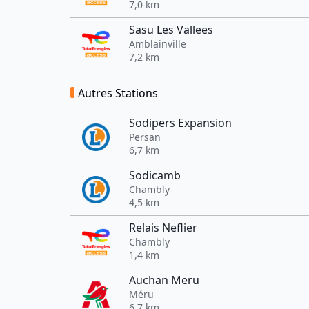
7,0 km
Sasu Les Vallees
Amblainville
7,2 km
Autres Stations
Sodipers Expansion
Persan
6,7 km
Sodicamb
Chambly
4,5 km
Relais Neflier
Chambly
1,4 km
Auchan Meru
Méru
6,7 km