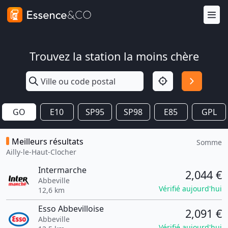
Trouvez la station la moins chère
GO
E10
SP95
SP98
E85
GPL
Meilleurs résultats
Somme
Ailly-le-Haut-Clocher
Intermarche
2,044 €
Abbeville
Vérifié aujourd'hui
12,6 km
Esso Abbevilloise
2,091 €
Abbeville
Vérifié aujourd'hui