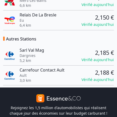
Mers-Les-Bains
Vérifié aujourd'hui
6,6 km
Relais De La Bresle
2,150 €
Eu
Vérifié aujourd'hui
6,4 km
Autres Stations
Sarl Val Mag
2,185 €
Dargnies
Vérifié aujourd'hui
5,2 km
Carrefour Contact Ault
2,188 €
Ault
Vérifié aujourd'hui
3,0 km
Rejoignez les 1,5 million d'automobilistes qui réalisent
chaque jour des économies sur leur budget carburant !