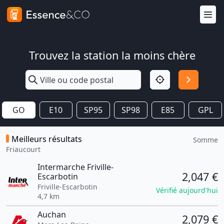
Trouvez la station la moins chère
GO
E10
SP95
SP98
E85
GPL
Meilleurs résultats
Somme
Friaucourt
Intermarche Friville-
2,047 €
Escarbotin
Friville-Escarbotin
Vérifié aujourd'hui
4,7 km
Auchan
2,079 €