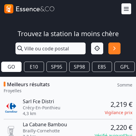
Trouvez la station la moins chère
GO
E10
SP95
SP98
E85
GPL
Meilleurs résultats
Somme
Froyelles
Sarl Fce Distri
2,219 €
Crécy-En-Ponthieu
Vigilance prix
4,3 km
La Cabane Bambou
2,220 €
Brailly-Cornehotte
Vérifié aujourd'hui