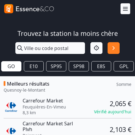
Trouvez la station la moins chère
GO
E10
SP95
SP98
E85
GPL
Meilleurs résultats
Somme
Quesnoy-le-Montant
Carrefour Market
2,065 €
Feuquières-En-Vimeu
Vérifié aujourd'hui
8,3 km
Carrefour Market Sarl
2,103 €
Plvh