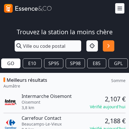
Trouvez la station la moins chère
GO
E10
SP95
SP98
E85
GPL
Meilleurs résultats
Somme
Aumâtre
Intermarche Oisemont
2,107 €
Oisemont
Vérifié aujourd'hui
3,8 km
Carrefour Contact
2,188 €
Beaucamps-Le-Vieux
Vérifié aujourd'hui