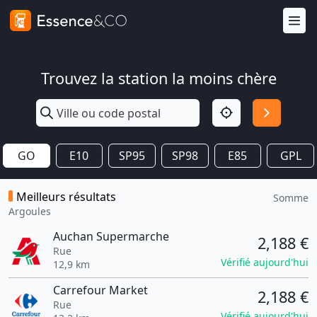
Trouvez la station la moins chère
GO
E10
SP95
SP98
E85
GPL
Meilleurs résultats
Somme
Argoules
Auchan Supermarche
2,188 €
Rue
Vérifié aujourd'hui
12,9 km
Carrefour Market
2,188 €
Rue
Vérifié aujourd'hui