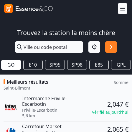
Trouvez la station la moins chère
GO
E10
SP95
SP98
E85
GPL
Meilleurs résultats
Somme
Saint-Blimont
Intermarche Friville-
2,047 €
Escarbotin
Friville-Escarbotin
Vérifié aujourd'hui
5,6 km
Carrefour Market
2,065 €