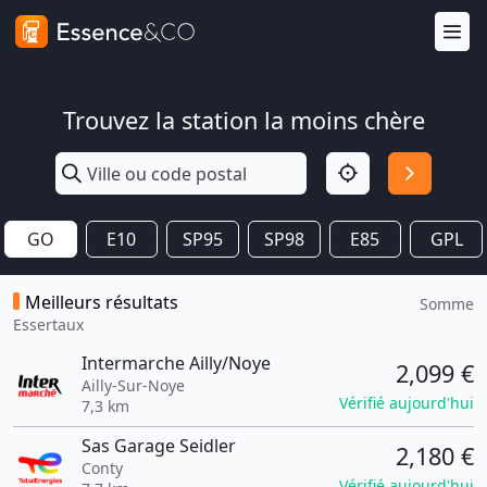
Trouvez la station la moins chère
GO
E10
SP95
SP98
E85
GPL
Meilleurs résultats
Somme
Essertaux
Intermarche Ailly/Noye
2,099 €
Ailly-Sur-Noye
Vérifié aujourd'hui
7,3 km
Sas Garage Seidler
2,180 €
Conty
Vérifié aujourd'hui