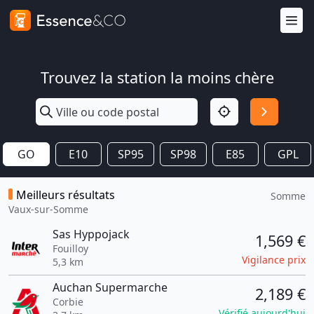
Trouvez la station la moins chère
GO
E10
SP95
SP98
E85
GPL
Meilleurs résultats
Somme
Vaux-sur-Somme
Sas Hyppojack
1,569 €
Fouilloy
Vigilance prix
5,3 km
Auchan Supermarche
2,189 €
Corbie
Vérifié aujourd'hui