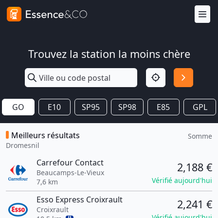
Trouvez la station la moins chère
GO
E10
SP95
SP98
E85
GPL
Meilleurs résultats
Somme
Dromesnil
Carrefour Contact
2,188 €
Beaucamps-Le-Vieux
Vérifié aujourd'hui
7,6 km
Esso Express Croixrault
2,241 €
Croixrault
Vérifié aujourd'hui