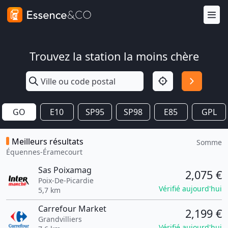
Trouvez la station la moins chère
GO
E10
SP95
SP98
E85
GPL
Meilleurs résultats
Somme
Équennes-Éramecourt
Sas Poixamag
2,075 €
Poix-De-Picardie
Vérifié aujourd'hui
5,7 km
Carrefour Market
2,199 €
Grandvilliers
Vérifié aujourd'hui