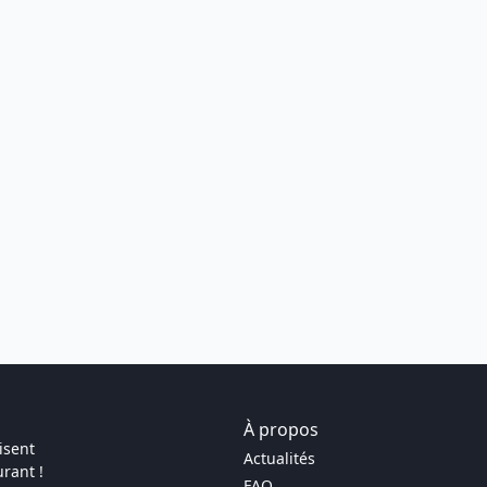
À propos
isent
Actualités
rant !
FAQ